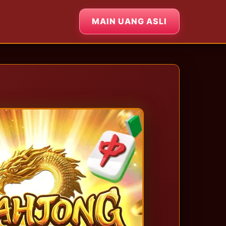
MAIN UANG ASLI