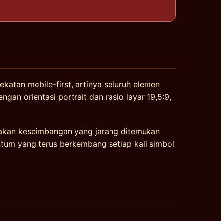
atan mobile-first, artinya seluruh elemen
an orientasi portrait dan rasio layar 19,5:9,
ptakan keseimbangan yang jarang ditemukan
um yang terus berkembang setiap kali simbol