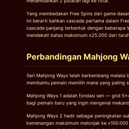
menambahkan 2 putaran lagi ke total.
Yang membedakan Free Spins dari game dasar a
Ini berarti bahkan cascade pertama dalam Free
cascade panjang terbentuk dengan beberapa W
mendekati batas maksimum x25.000 dari taruh
Perbandingan Mahjong Wa
Seri Mahjong Ways telah berkembang melalui 
membantu pemain memilih mana yang paling ses
Mahjong Ways 1 adalah fondasi seri — grid 5x
bagi pemain baru yang ingin mengenal mekanism
Mahjong Ways 2 hadir sebagai peningkatan su
kemenangan maksimum melonjak ke x100.000 — e