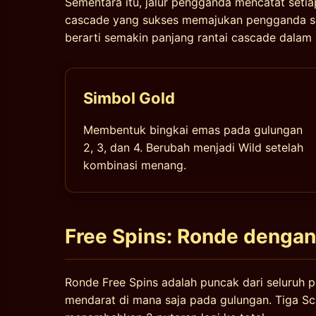
Sementara itu, jalur pengganda mencatat seti
cascade yang sukses memajukan pengganda sat
berarti semakin panjang rantai cascade dalam 
Simbol Gold
Membentuk bingkai emas pada gulungan
2, 3, dan 4. Berubah menjadi Wild setelah
kombinasi menang.
Free Spins: Ronde dengan
Ronde Free Spins adalah puncak dari seluruh p
mendarat di mana saja pada gulungan. Tiga Sca