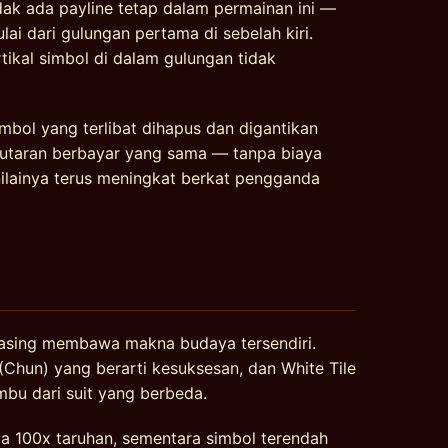
dak ada payline tetap dalam permainan ini —
 dari gulungan pertama di sebelah kiri.
rtikal simbol di dalam gulungan tidak
mbol yang terlibat dihapus dan digantikan
 putaran berbayar yang sama — tanpa biaya
ilainya terus meningkat berkat pengganda
-masing membawa makna budaya tersendiri.
Chun) yang berarti kesuksesan, dan White Tile
mbu dari suit yang berbeda.
a 100x taruhan, sementara simbol terendah