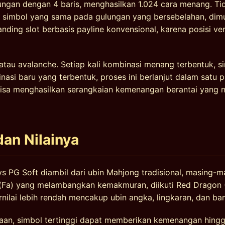
ungan dengan 4 baris, menghasilkan 1.024 cara menang. Ti
imbol yang sama pada gulungan yang bersebelahan, dimulai
banding slot berbasis payline konvensional, karena posisi ve
tau avalanche. Setiap kali kombinasi menang terbentuk, si
nasi baru yang terbentuk, proses ini berlanjut dalam satu
isa menghasilkan serangkaian kemenangan berantai yang n
an Nilainya
ys PG Soft diambil dari ubin Mahjong tradisional, masing
n (Fa) yang melambangkan kemakmuran, diikuti Red Dragon (
nilai lebih rendah mencakup ubin angka, lingkaran, dan ba
aan, simbol tertinggi dapat memberikan kemenangan hingg