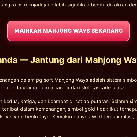
ngka ini menjadi jauh lebih signifikan begitu dikalikan de
MAINKAN MAHJONG WAYS SEKARANG
ganda — Jantung dari Mahjong W
enangan dalam pg soft Mahjong Ways adalah sistem simbol 
pembeda utama permainan ini dari slot cascade biasa.
 kedua, ketiga, dan keempat di setiap putaran. Selama si
u terlibat dalam kemenangan, simbol gold tidak ikut terhap
k cascade berikutnya. Semakin banyak Wild terakumulasi, 