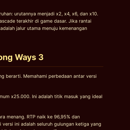
han: urutannya menjadi x2, x4, x6, dan x10.
scade terakhir di game dasar. Jika rantai
 adalah jalur utama menuju kemenangan
ong Ways 3
g berarti. Memahami perbedaan antar versi
m x25.000. Ini adalah titik masuk yang ideal
ara menang. RTP naik ke 96,95% dan
ersi ini adalah seluruh gulungan ketiga yang